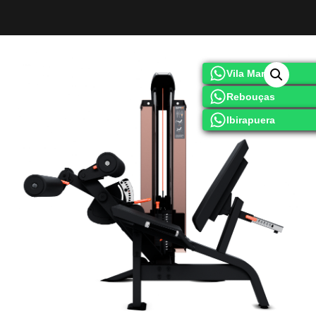
Vila Mariana
Rebouças
Ibirapuera