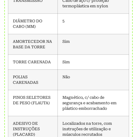
TRANSMISSÃO
Cabo de aço c/ proteção
termoplástica em nylon
DIÂMETRO DO
5
CABO (MM)
AMORTECEDOR NA
Sim
BASE DA TORRE
TORRE CARENADA
Sim
POLIAS
Não
CARENADAS
PINOS SELETORES
Magnético, c/ cabo de
DE PESO (FLAUTA)
segurança e acabamento em
plástico emborrachado
ADESIVO DE
Localizados na torre, com
INSTRUÇÕES
instruções de utilização e
(PLACARD)
músculos recrutados