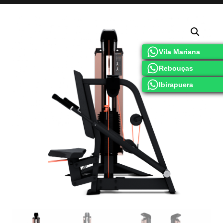
Vila Mariana
Rebouças
Ibirapuera