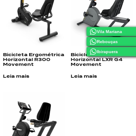
Vila Mariana
Rebouças
Ibirapuera
Bicicleta Ergométrica
Bicicleta Profissional
Horizontal R300
Horizontal LXR G4
Movement
Movement
Leia mais
Leia mais