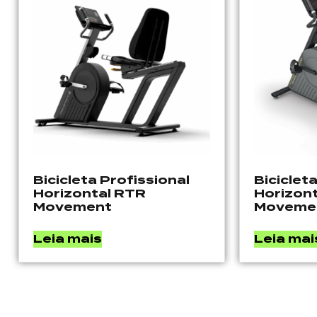
Bicicleta Profissional
Biciclet
Horizontal RTR
Horizon
Movement
Moveme
Leia mais
Leia mai