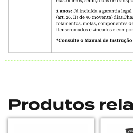
elastômeros, selim,rodas de transpo
1 anos:
Já incluída a garantia leg
(art. 26, II) de 90 (noventa) dias.Ch
rolamentos, molas, componentes de 
itenscromados e zincados e compone
*Consulte o Manual de Instrução
Produtos rel