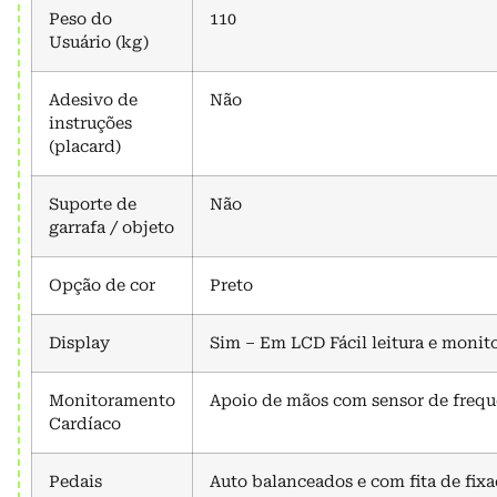
Peso do
110
Usuário (kg)
Adesivo de
Não
instruções
(placard)
Suporte de
Não
garrafa / objeto
Opção de cor
Preto
Display
Sim – Em LCD Fácil leitura e moni
Monitoramento
Apoio de mãos com sensor de frequ
Cardíaco
Pedais
Auto balanceados e com fita de fix