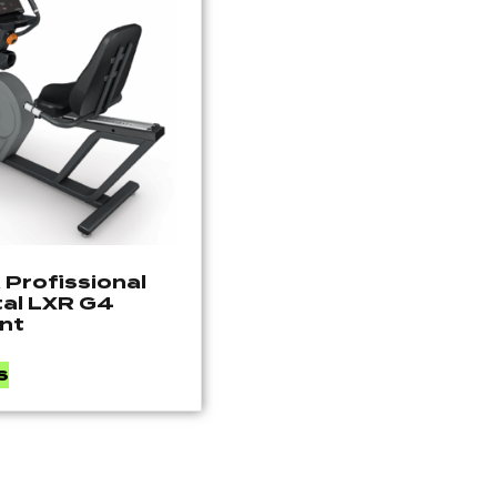
a Profissional
tal LXR G4
nt
s