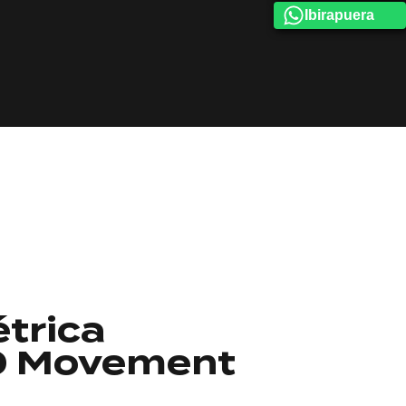
Ibirapuera
étrica
0 Movement