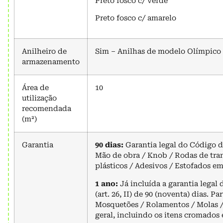
Preto fosco c/ verde
Preto fosco c/ amarelo
Anilheiro de
Sim – Anilhas de modelo Olímpico
armazenamento
Área de
10
utilização
recomendada
(m²)
Garantia
90 dias:
Garantia legal do Código de
Mão de obra / Knob / Rodas de tra
plásticos / Adesivos / Estofados e
1 ano:
Já incluída a garantia lega
(art. 26, II) de 90 (noventa) dias. P
Mosquetões / Rolamentos / Molas /
geral, incluindo os itens cromados 