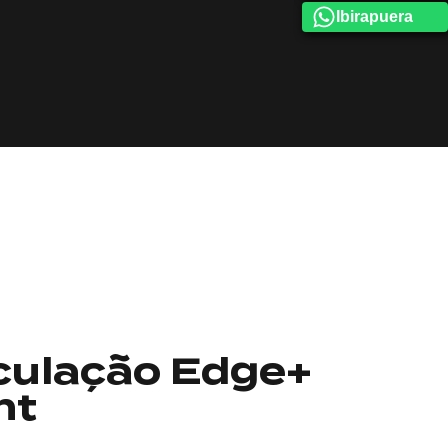
Ibirapuera
culação Edge+
nt