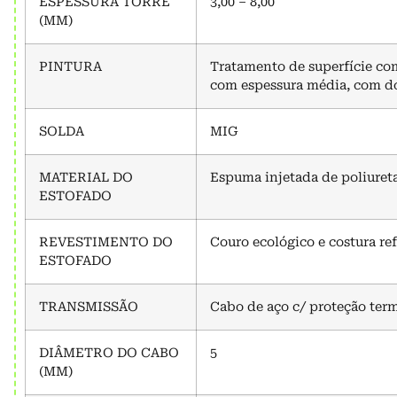
ESPESSURA TORRE
3,00 – 8,00
(MM)
PINTURA
Tratamento de superfície com
com espessura média, com doi
SOLDA
MIG
MATERIAL DO
Espuma injetada de poliuret
ESTOFADO
REVESTIMENTO DO
Couro ecológico e costura re
ESTOFADO
TRANSMISSÃO
Cabo de aço c/ proteção ter
DIÂMETRO DO CABO
5
(MM)