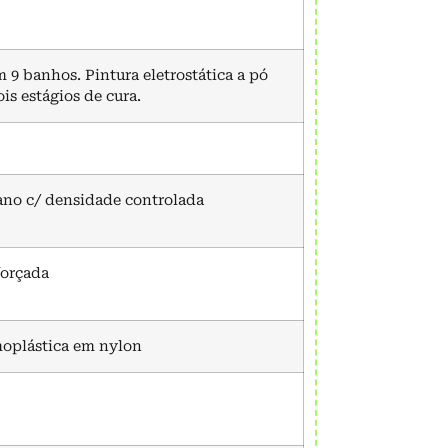
 9 banhos. Pintura eletrostática a pó
s estágios de cura.
ano c/ densidade controlada
forçada
moplástica em nylon