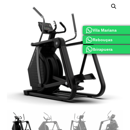
Vila Mariana
Rebouças
Ibirapuera