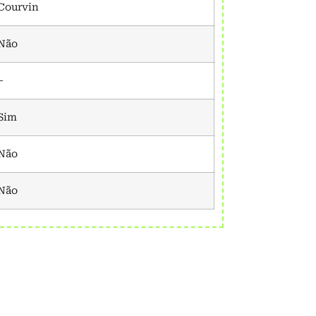
Courvin
Não
–
Sim
Não
Não