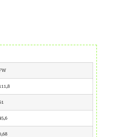
FW
111,8
61
45,6
0,68