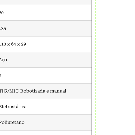
20
135
110 x 64 x 29
Aço
3
TIG/MIG Robotizada e manual
Eletrostática
Poliuretano