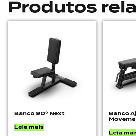
Produtos rel
Banco 90º Next
Banco A
Moveme
Leia mais
Leia mai