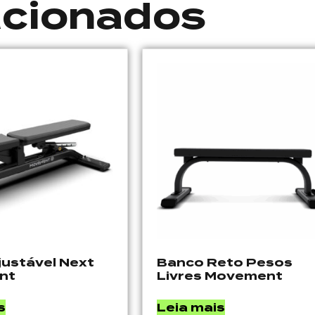
acionados
justável Next
Banco Reto Pesos
nt
Livres Movement
s
Leia mais