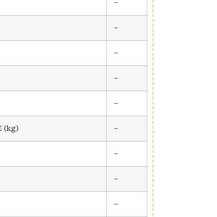
–
–
–
–
–
 (kg)
–
–
–
–