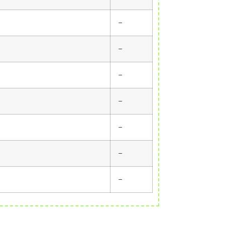
–
–
–
–
–
–
–