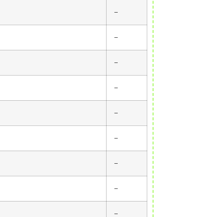
–
–
–
–
–
–
–
–
–